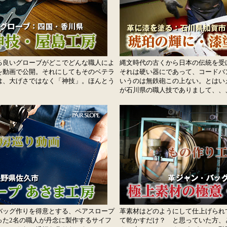
る良いグローブがどこでどんな職人によ
縄文時代の古くから日本の伝統を受
を動画で公開。それにしてもそのベテラ
それは硬い器にであって、コードバ
は、大げさではなく「神技」。ほんとう
いうのは無鉄砲この上ない。とはい
が石川県の職人技でありまして、、
バッグ作りを得意とする、ペアスロープ
革素材はどのようにして仕上げられ
った2名の職人が丹念に製作するサイフ
て乾かすだけ？ と思っていた方、