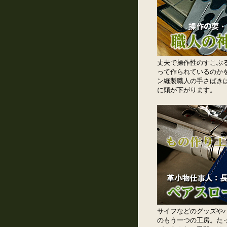
丈夫で操作性のすこぶ
って作られているのか
ン縫製職人の手さばき
に頭が下がります。
サイフなどのグッズや
のもう一つの工房。た