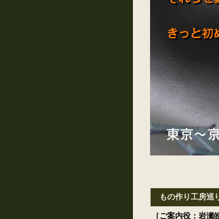
もの作り工房巡
［ご案内役：岩瀬