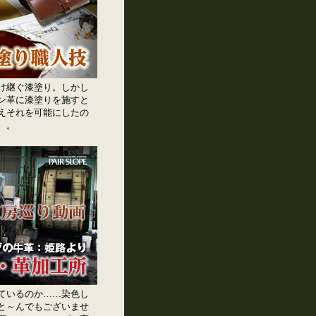
け継ぐ漆塗り。しかし
ン革に漆塗りを施すと
えそれを可能にしたの
、。
ているのか……染色し
と～んでもございませ