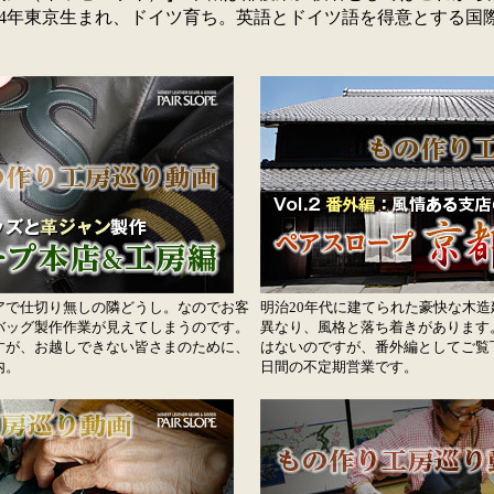
94年東京生まれ、ドイツ育ち。英語とドイツ語を得意とする国
アで仕切り無しの隣どうし。なのでお客
明治20年代に建てられた豪快な木
バッグ製作作業が見えてしまうのです。
異なり、風格と落ち着きがあります
すが、お越しできない皆さまのために、
はないのですが、番外編としてご覧
内。
日間の不定期営業です。