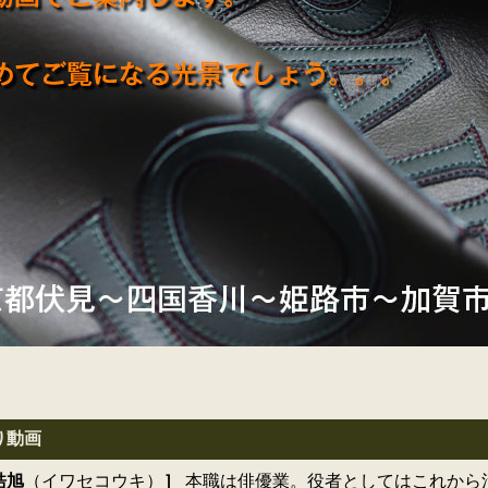
り動画
皓旭
（イワセコウキ）
］
本職は俳優業。役者としてはこれから