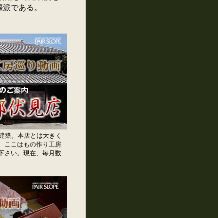
際派である。
造建築。本店とは大きく
。ここはもの作り工房
下さい。現在、毎月数