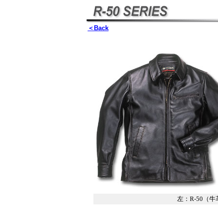
＜Back
左：R-50（