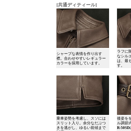
[共通ディティール]
ラフに
シャープな表情を作り出す
なシル
襟。合わせやすいレギュラー
は、最
カラーを採用しています。
す。
乗車姿勢を考慮し、スソには
後姿を
スリット入り。余分なだぶつ
ル調節
きを逃がし、ゆるい前傾まで
R-50SD