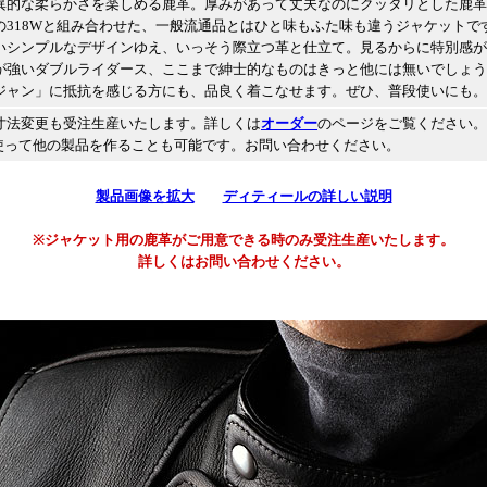
異的な柔らかさを楽しめる鹿革。厚みがあって丈夫なのにクッタリとした鹿革
の318Wと組み合わせた、一般流通品とはひと味もふた味も違うジャケットで
いシンプルなデザインゆえ、いっそう際立つ革と仕立て。見るからに特別感が
が強いダブルライダース、ここまで紳士的なものはきっと他には無いでしょう
ジャン」に抵抗を感じる方にも、品良く着こなせます。ぜひ、普段使いにも。
寸法変更も受注生産いたします。詳しくは
オーダー
のページをご覧ください。
使って他の製品を作ることも可能です。お問い合わせください。
製品画像を拡大
ディティールの詳しい説明
※ジャケット用の鹿革がご用意できる時のみ受注生産いたします。
詳しくはお問い合わせください。