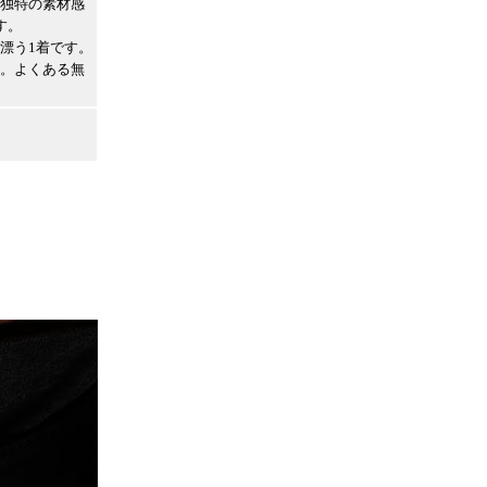
独特の素材感
す。
漂う1着です。
。よくある無