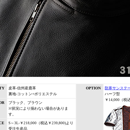
TY
皮革-信州産鹿革
OPTION
防寒サンステ
裏地-コットン+ポリエステル
ハーフ型
￥14,000（税込
OR
ブラック、ブラウン
※状況により揃わない場合がありま
す。
CE
S～3L-
￥
218,000
（税込￥239,800)より
受注生産品