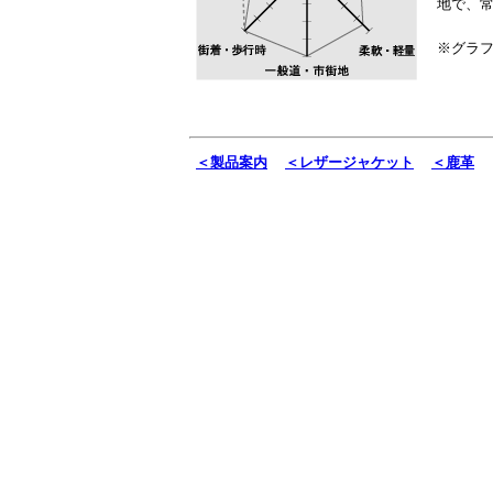
地で、
※グラ
＜製品案内
＜レザージャケット
＜鹿革