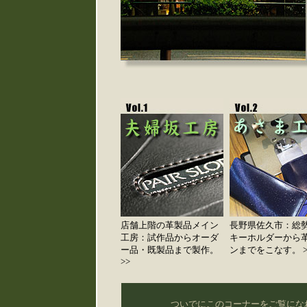
店舗上階の革製品メイン
長野県佐久市：総勢
工房：試作品からオーダ
キーホルダーから
ー品・既製品まで製作。
ンまでをこなす。 >
>>
ついでにこのコーナーをご覧になれ